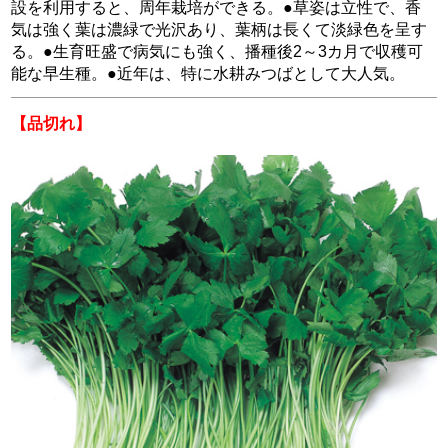
設を利用すると、周年栽培ができる。●草姿は立性で、香
気は強く葉は濃緑で光沢あり、葉柄は長くて淡緑色を呈す
る。●生育旺盛で病気にも強く、播種後2～3カ月で収穫可
能な早生種。●近年は、特に水耕みつばとして大人気。
【品切れ】