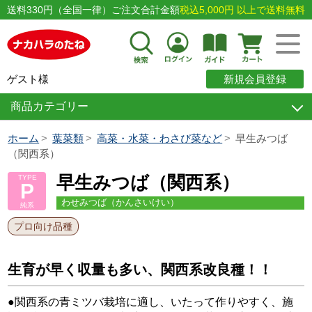
送料330円（全国一律）ご注文合計金額
税込5,000円 以上で送料無料
ゲスト様
新規会員登録
商品カテゴリー
ホーム
葉菜類
高菜・水菜・わさび菜など
早生みつば
（関西系）
早生みつば（関西系）
TYPE
P
わせみつば（かんさいけい）
純系
プロ向け品種
生育が早く収量も多い、関西系改良種！！
●関西系の青ミツバ栽培に適し、いたって作りやすく、施