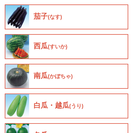
茄子
(なす)
西瓜
(すいか)
南瓜
(かぼちゃ)
白瓜・越瓜
(うり)