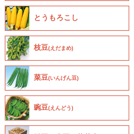
とうもろこし
枝豆
(えだまめ)
菜豆
(いんげん豆)
豌豆
(えんどう)