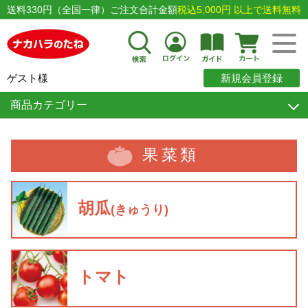
送料330円（全国一律）ご注文合計金額
税込5,000円 以上で送料無料
ゲスト様
新規会員登録
商品カテゴリー
果菜類
胡瓜
(きゅうり)
トマト