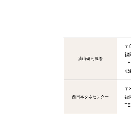
〒8
福
油山
研究農場
TE
※
〒8
西日本
タネセンター
福
TE