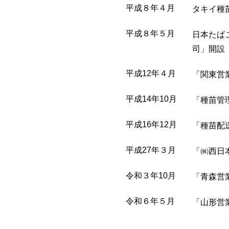
平成８年
４月
タキイ種
平成８年
５月
日本たば
司」開設
平成12年
４月
「関東営
平成14年
10月
「種苗管
平成16年
12月
「種苗配
平成27年
３月
「㈱西日
令和３年
10月
「青森営
令和６年
５月
「山形営