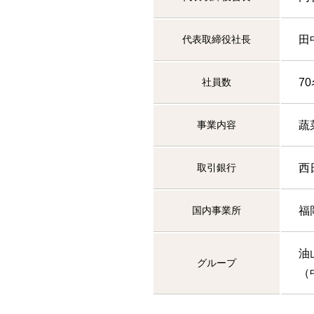
代表取締役社長
田
社員数
7
事業内容
蔬
取引銀行
西
国内事業所
福
油
グループ
（