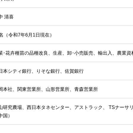
中 清喜
0名（令和7年6月1日現在）
菜･花卉種苗の品種改良、生産、卸･小売販売、輸出入、農業資
日本シティ銀行、りそな銀行、佐賀銀行
岡本社、関東営業所、山形営業所、青森営業所
山研究農場、西日本タネセンター、アストラック、 TSナーサ
中国）