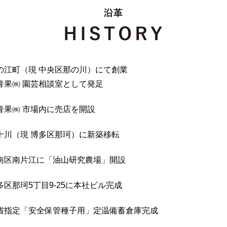
の江町（現 中央区那の川）にて創業
青果㈱ 園芸相談室として発足
青果㈱ 市場内に売店を開設
十川（現 博多区那珂）に新築移転
南区南片江に「油山研究農場」開設
区那珂5丁目9-25に本社ビル完成
省指定「安全保管種子用」定温備蓄倉庫完成