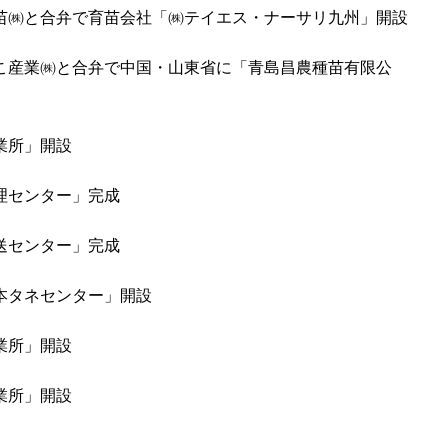
苗㈱と合弁で育苗会社「㈱テイエス・ナーサリ九州」開設
こ産業㈱と合弁で中国・山東省に「青島昌農種苗有限公
業所」開設
理センター」完成
送センター」完成
本タネセンター」開設
業所」開設
業所」開設