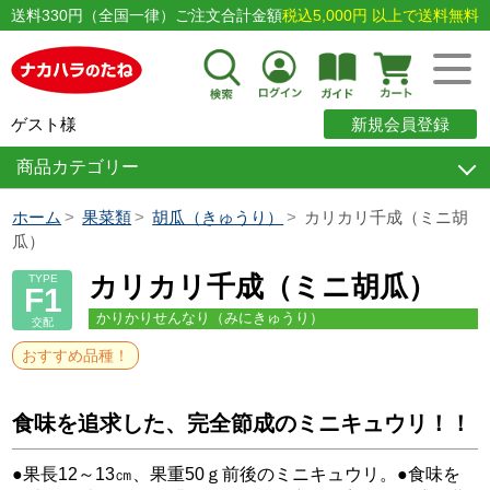
送料330円（全国一律）ご注文合計金額
税込5,000円 以上で送料無料
ゲスト様
新規会員登録
商品カテゴリー
ホーム
果菜類
胡瓜（きゅうり）
カリカリ千成（ミニ胡
瓜）
カリカリ千成（ミニ胡瓜）
TYPE
F1
かりかりせんなり（みにきゅうり）
交配
おすすめ品種！
食味を追求した、完全節成のミニキュウリ！！
●果長12～13㎝、果重50ｇ前後のミニキュウリ。●食味を