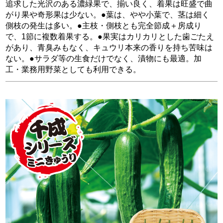
追求した光沢のある濃緑果で、揃い良く、着果は旺盛で曲
がり果や奇形果は少ない。●葉は、やや小葉で、茎は細く
側枝の発生は多い。●主枝・側枝とも完全節成＋房成り
で、1節に複数着果する。●果実はカリカリとした歯ごたえ
があり、青臭みもなく、キュウリ本来の香りを持ち苦味は
ない。●サラダ等の生食だけでなく、漬物にも最適。加
工・業務用野菜としても利用できる。