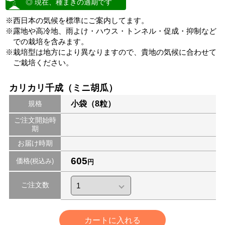
◎ 現在、種まきの適期です
※西日本の気候を標準にご案内してます。
※露地や高冷地、雨よけ・ハウス・トンネル・促成・抑制など
での栽培を含みます。
※栽培型は地方により異なりますので、貴地の気候に合わせて
ご栽培ください。
カリカリ千成（ミニ胡瓜）
規格
小袋（8粒）
ご注文開始時
期
お届け時期
605
価格
(税込み)
円
ご注文数
カートに入れる