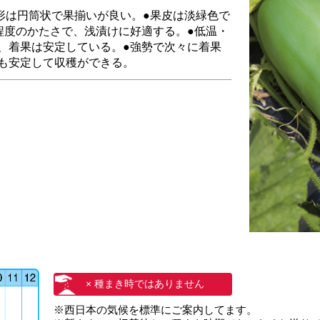
形は円筒状で果揃いが良い。●果皮は淡緑色で
程度のかたさで、浅漬けに好適する。●低温・
、着果は安定している。●強勢で次々に着果
も安定して収穫ができる。
× 種まき時ではありません
※西日本の気候を標準にご案内してます。