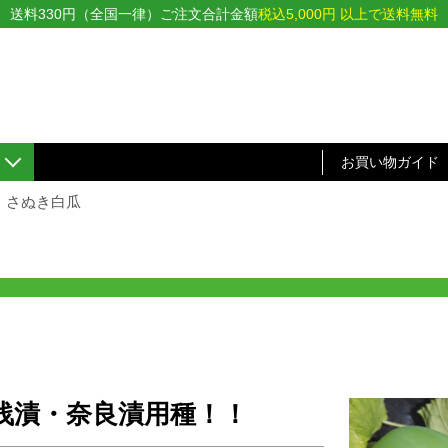
送料330円（全国一律）ご注文合計金額
税込5,000円 以上で送料無料
お買い物ガイド
さぬき白瓜
浅漬・奈良漬用種！！