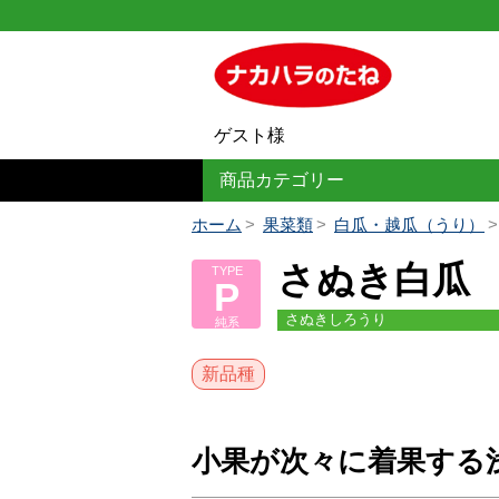
ゲスト様
商品カテゴリー
ホーム
果菜類
白瓜・越瓜（うり）
さぬき白瓜
TYPE
P
さぬきしろうり
純系
新品種
小果が次々に着果する