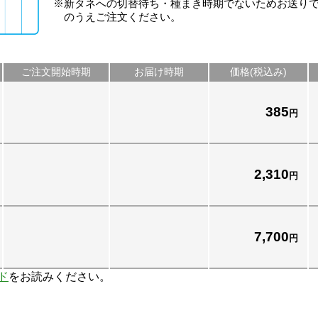
※新タネへの切替待ち・種まき時期でないためお送り
のうえご注文ください。
ご注文開始時期
お届け時期
価格(税込み)
385
円
2,310
円
7,700
円
ド
をお読みください。