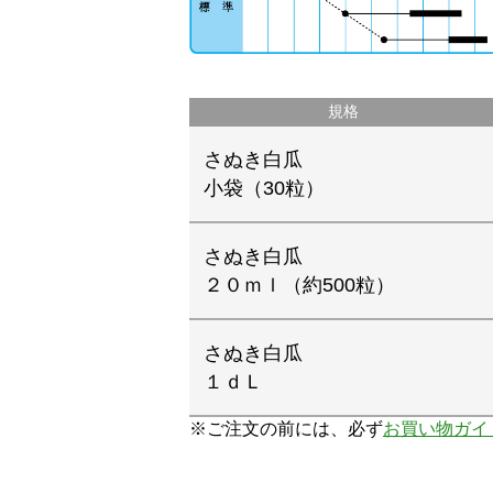
規格
さぬき白瓜
小袋（30粒）
さぬき白瓜
２０ｍｌ（約500粒）
さぬき白瓜
１ｄＬ
※ご注文の前には、必ず
お買い物ガイ