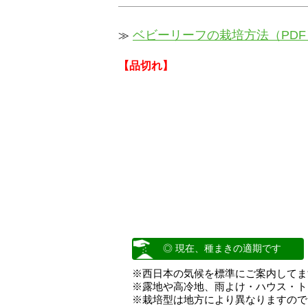
ベビーリーフの栽培方法（PDF
≫
【品切れ】
◎ 現在、種まきの適期です
※西日本の気候を標準にご案内してま
※露地や高冷地、雨よけ・ハウス・ト
※栽培型は地方により異なりますので