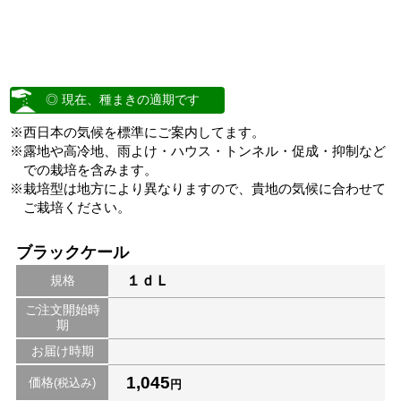
◎ 現在、種まきの適期です
※西日本の気候を標準にご案内してます。
※露地や高冷地、雨よけ・ハウス・トンネル・促成・抑制など
での栽培を含みます。
※栽培型は地方により異なりますので、貴地の気候に合わせて
ご栽培ください。
ブラックケール
規格
１ｄＬ
ご注文開始時
期
お届け時期
1,045
価格
(税込み)
円