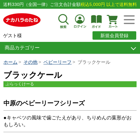
送料330円（全国一律）ご注文合計金額
税込5,000円 以上で送料無料
ゲスト様
新規会員登録
商品カテゴリー
ホーム
その他
ベビーリーフ
ブラックケール
ブラックケール
ぶらっくけーる
中原のベビーリーフシリーズ
●キャベツの風味で歯ごたえがあり、ちりめんの葉形がお
もしろい。