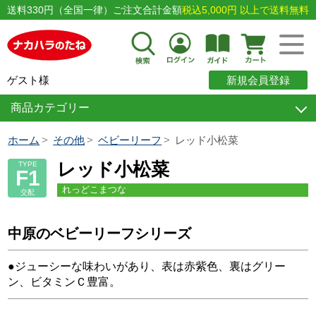
送料330円（全国一律）ご注文合計金額
税込5,000円 以上で送料無料
ゲスト様
新規会員登録
商品カテゴリー
ホーム
その他
ベビーリーフ
レッド小松菜
レッド小松菜
TYPE
F1
れっどこまつな
交配
中原のベビーリーフシリーズ
●ジューシーな味わいがあり、表は赤紫色、裏はグリー
ン、ビタミンＣ豊富。