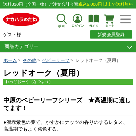
送料330円（全国一律）ご注文合計金額
税込5,000円 以上で送料無料
ゲスト様
新規会員登録
商品カテゴリー
ホーム
その他
ベビーリーフ
レッドオーク（夏用）
レッドオーク（夏用）
れっどおーく（なつよう）
中原のベビーリーフシリーズ ★高温期に適し
てます！
●濃赤紫色の葉で、かすかにナッツの香りのするレタス、
高温期でもよく発色する。