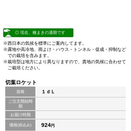
◎ 現在、種まきの適期です
※西日本の気候を標準にご案内してます。
※露地や高冷地、雨よけ・ハウス・トンネル・促成・抑制など
での栽培を含みます。
※栽培型は地方により異なりますので、貴地の気候に合わせて
ご栽培ください。
切葉ロケット
規格
１ｄＬ
ご注文開始時
期
お届け時期
924
価格
(税込み)
円