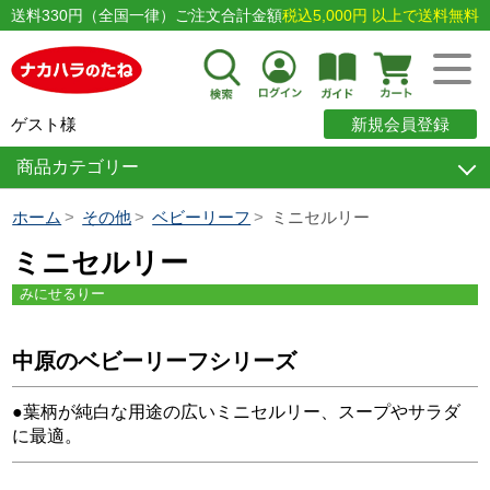
送料330円（全国一律）ご注文合計金額
税込5,000円 以上で送料無料
ゲスト様
新規会員登録
商品カテゴリー
ホーム
その他
ベビーリーフ
ミニセルリー
ミニセルリー
みにせるりー
中原のベビーリーフシリーズ
●葉柄が純白な用途の広いミニセルリー、スープやサラダ
に最適。