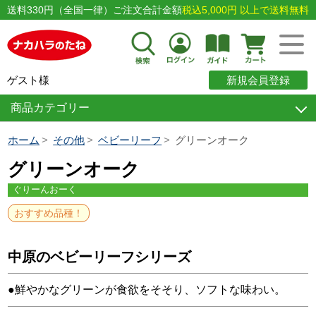
送料330円（全国一律）ご注文合計金額
税込5,000円 以上で送料無料
ゲスト様
新規会員登録
商品カテゴリー
ホーム
その他
ベビーリーフ
グリーンオーク
グリーンオーク
ぐりーんおーく
おすすめ品種！
中原のベビーリーフシリーズ
●鮮やかなグリーンが食欲をそそり、ソフトな味わい。