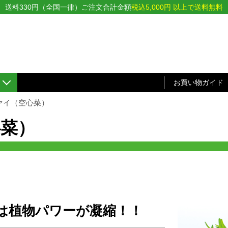
送料330円（全国一律）ご注文合計金額
税込5,000円 以上で送料無料
お買い物ガイド
ァイ（空心菜）
菜）
は植物パワーが凝縮！！