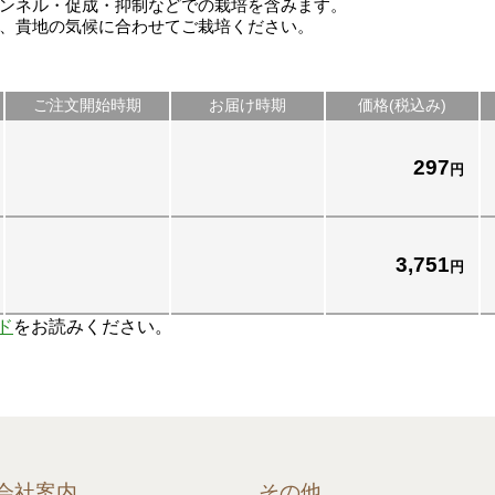
ンネル・促成・抑制などでの栽培を含みます。
、貴地の気候に合わせてご栽培ください。
ご注文開始時期
お届け時期
価格(税込み)
297
円
3,751
円
ド
をお読みください。
会社案内
その他