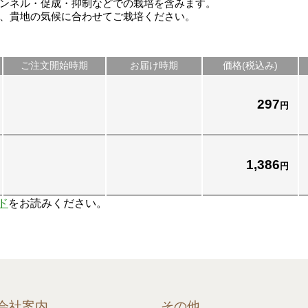
ンネル・促成・抑制などでの栽培を含みます。
、貴地の気候に合わせてご栽培ください。
ご注文開始時期
お届け時期
価格(税込み)
297
円
1,386
円
ド
をお読みください。
会社案内
その他