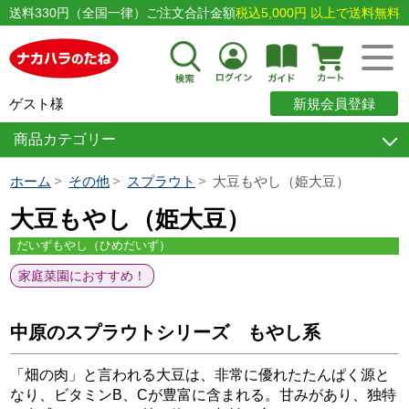
送料330円（全国一律）ご注文合計金額
税込5,000円 以上で送料無料
ゲスト様
新規会員登録
商品カテゴリー
ホーム
その他
スプラウト
大豆もやし（姫大豆）
大豆もやし（姫大豆）
だいずもやし（ひめだいず）
家庭菜園におすすめ！
中原のスプラウトシリーズ もやし系
「畑の肉」と言われる大豆は、非常に優れたたんぱく源と
なり、ビタミンB、Cが豊富に含まれる。甘みがあり、独特