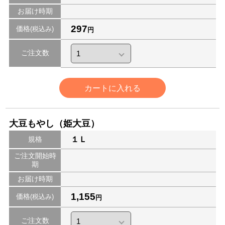
お届け時期
297
価格
(税込み)
円
ご注文数
カートに入れる
大豆もやし（姫大豆）
規格
１Ｌ
ご注文開始時
期
お届け時期
1,155
価格
(税込み)
円
ご注文数