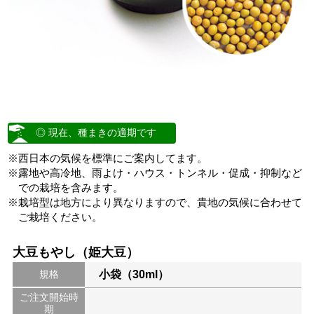
◎ 現在、種まきの適期です
※西日本の気候を標準にご案内してます。
※露地や高冷地、雨よけ・ハウス・トンネル・促成・抑制など
での栽培を含みます。
※栽培型は地方により異なりますので、貴地の気候に合わせて
ご栽培ください。
大豆もやし（姫大豆）
規格
小袋（30ml）
ご注文開始時
期