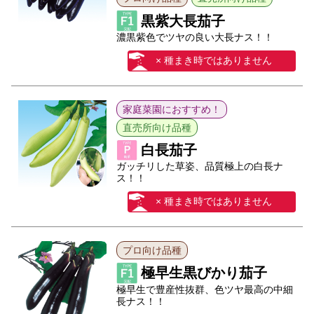
黒紫大長茄子
濃黒紫色でツヤの良い大長ナス！！
× 種まき時ではありません
家庭菜園におすすめ！
直売所向け品種
白長茄子
ガッチリした草姿、品質極上の白長ナ
ス！！
× 種まき時ではありません
プロ向け品種
極早生黒びかり茄子
極早生で豊産性抜群、色ツヤ最高の中細
長ナス！！