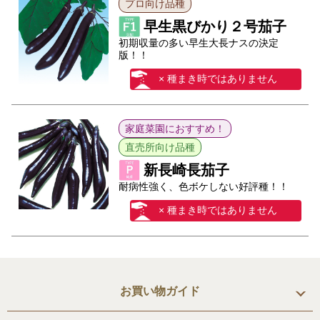
プロ向け品種
早生黒びかり２号茄子
初期収量の多い早生大長ナスの決定
版！！
× 種まき時ではありません
家庭菜園におすすめ！
直売所向け品種
新長崎長茄子
耐病性強く、色ボケしない好評種！！
× 種まき時ではありません
お買い物ガイド