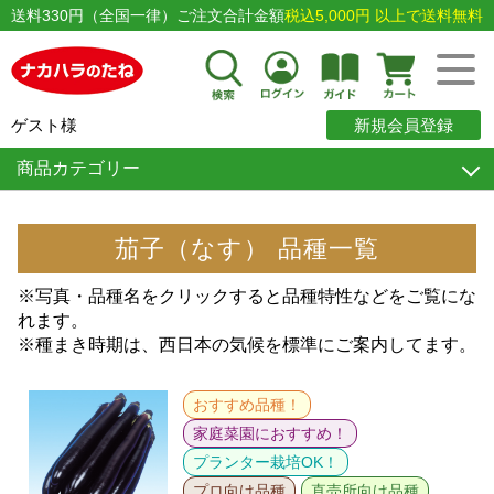
送料330円（全国一律）ご注文合計金額
税込5,000円 以上で送料無料
ゲスト様
新規会員登録
商品カテゴリー
茄子（なす） 品種一覧
※写真・品種名をクリックすると品種特性などをご覧にな
れます。
※種まき時期は、西日本の気候を標準にご案内してます。
おすすめ品種！
家庭菜園におすすめ！
プランター栽培OK！
プロ向け品種
直売所向け品種