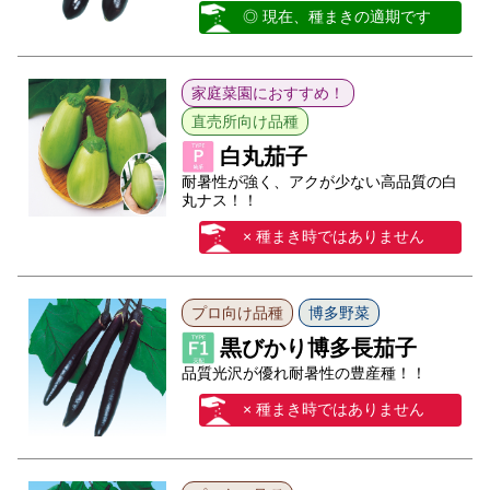
◎ 現在、種まきの適期です
家庭菜園におすすめ！
直売所向け品種
白丸茄子
耐暑性が強く、アクが少ない高品質の白
丸ナス！！
× 種まき時ではありません
プロ向け品種
博多野菜
黒びかり博多長茄子
品質光沢が優れ耐暑性の豊産種！！
× 種まき時ではありません