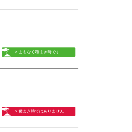
○ まもなく種まき時です
× 種まき時ではありません