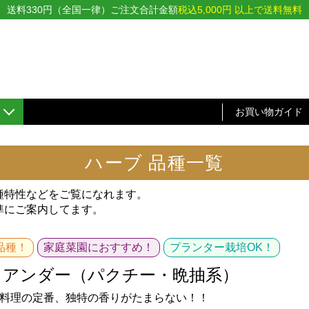
送料330円（全国一律）ご注文合計金額
税込5,000円 以上で送料無料
お買い物ガイド
ハーブ 品種一覧
種特性などをご覧になれます。
準にご案内してます。
品種！
家庭菜園におすすめ！
プランター栽培OK！
リアンダー（パクチー・晩抽系）
料理の定番、独特の香りがたまらない！！