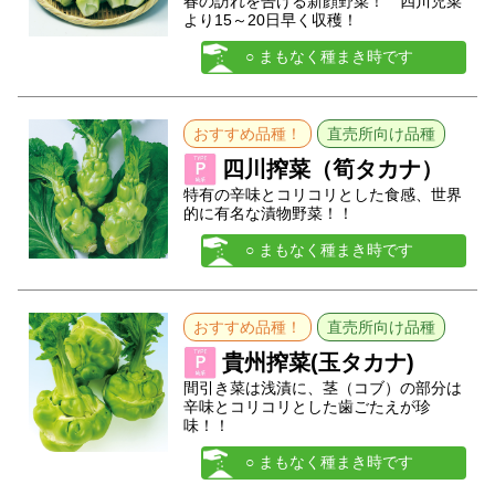
春の訪れを告げる新顔野菜！ 四川児菜
より15～20日早く収穫！
○ まもなく種まき時です
おすすめ品種！
直売所向け品種
四川搾菜（筍タカナ）
特有の辛味とコリコリとした食感、世界
的に有名な漬物野菜！！
○ まもなく種まき時です
おすすめ品種！
直売所向け品種
貴州搾菜(玉タカナ)
間引き菜は浅漬に、茎（コブ）の部分は
辛味とコリコリとした歯ごたえが珍
味！！
○ まもなく種まき時です