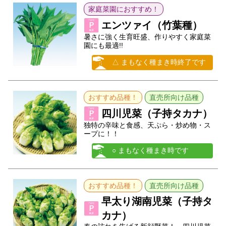
家庭菜園におすすめ！
エンツァイ（竹葉種）
暑さに強く生育旺盛、作りやすく家庭菜
園にも最適!!
△ まもなく種まき時終了です
おすすめ品種！
直売所向け品種
四川児菜（子持タカナ）
独特の辛味と食感、天ぷら・炒め物・ス
ープに！！
○ まもなく種まき時です
おすすめ品種！
直売所向け品種
早太り湖南児菜（子持タ
カナ）