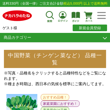
送料330円（全国一律）ご注文合計金額
税込5,000円 以上で送料無料
ゲスト様
新規会員登録
商品カテゴリー
中国野菜（チンゲン菜など） 品種一
覧
※写真・品種名をクリックすると品種特性などをご覧にな
れます。
※種まき時期は、西日本の気候を標準にご案内してます。
おすすめ品種！
家庭菜園におすすめ！