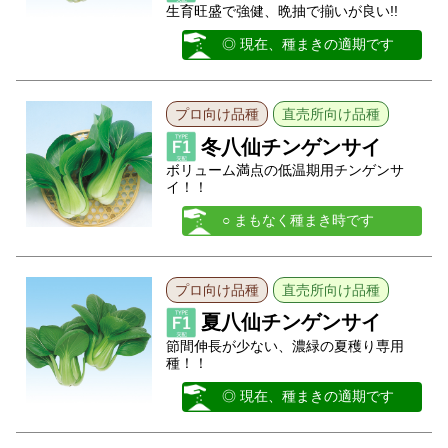
生育旺盛で強健、晩抽で揃いが良い!!
◎ 現在、種まきの適期です
プロ向け品種
直売所向け品種
冬八仙チンゲンサイ
ボリューム満点の低温期用チンゲンサ
イ！！
○ まもなく種まき時です
プロ向け品種
直売所向け品種
夏八仙チンゲンサイ
節間伸長が少ない、濃緑の夏穫り専用
種！！
◎ 現在、種まきの適期です