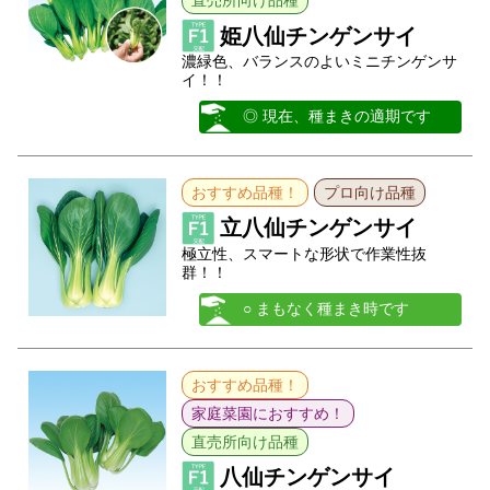
直売所向け品種
姫八仙チンゲンサイ
濃緑色、バランスのよいミニチンゲンサ
イ！！
◎ 現在、種まきの適期です
おすすめ品種！
プロ向け品種
立八仙チンゲンサイ
極立性、スマートな形状で作業性抜
群！！
○ まもなく種まき時です
おすすめ品種！
家庭菜園におすすめ！
直売所向け品種
八仙チンゲンサイ