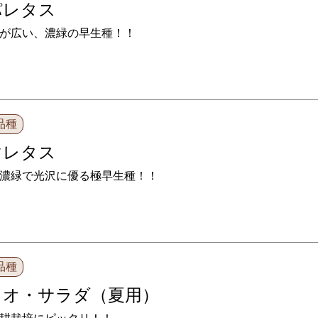
パレタス
が広い、濃緑の早生種！！
品種
マレタス
濃緑で光沢に優る極早生種！！
品種
イオ・サラダ（夏用）