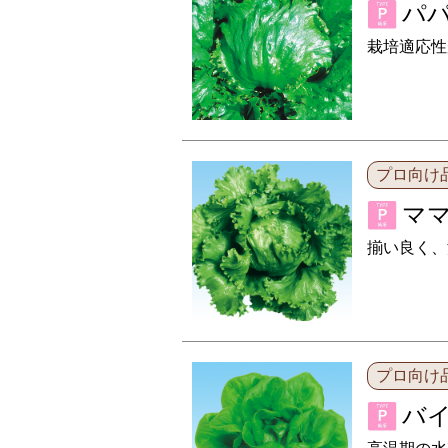
パ
栽培適応性
プロ向け
マ
揃い良く、
プロ向け
バ