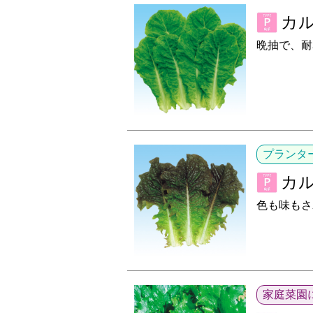
カ
晩抽で、耐
プランタ
カ
色も味もさ
家庭菜園