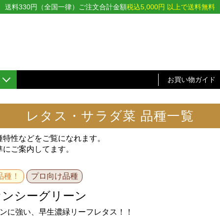
送料330円（全国一律）ご注文合計金額
税込5,000円 以上で送料無料
お買い物ガイド
レタス・サラダ菜 品種一覧
種特性などをご覧になれます。
準にご案内してます。
品種！
プロ向け品種
ァンシーグリーン
ンに強い、早生濃緑リーフレタス！！