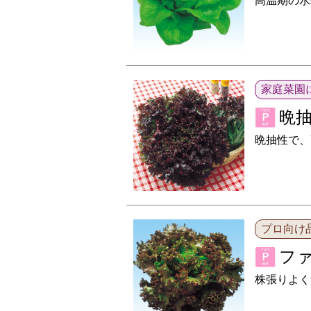
高温期の水
家庭菜園
晩
晩抽性で、
プロ向け
フ
株張りよく