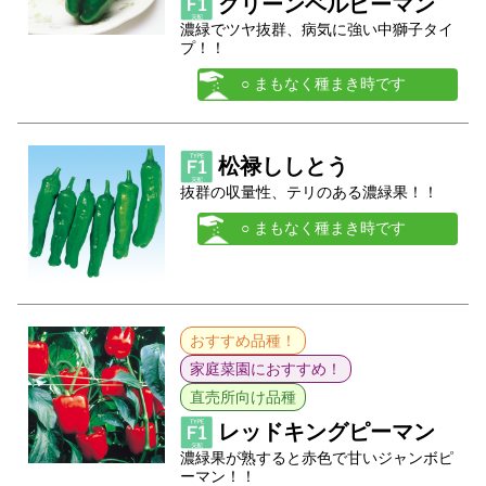
グリーンベルピーマン
濃緑でツヤ抜群、病気に強い中獅子タイ
プ！！
○ まもなく種まき時です
松禄ししとう
抜群の収量性、テリのある濃緑果！！
○ まもなく種まき時です
おすすめ品種！
家庭菜園におすすめ！
直売所向け品種
レッドキングピーマン
濃緑果が熟すると赤色で甘いジャンボピ
ーマン！！