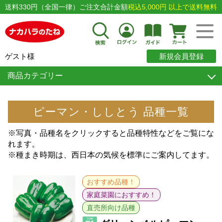
送料330円（全国一律）ご注文合計金額
税込5,000円 以上で送料無料
ゲスト様
新規会員登録
商品カテゴリー
ピーマン・ししとう 品種一覧
※写真・品種名をクリックすると品種特性などをご覧にな
れます。
※種まき時期は、西日本の気候を標準にご案内してます。
おすすめ品種！
家庭菜園におすすめ！
直売所向け品種