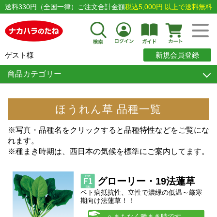
送料330円（全国一律）ご注文合計金額
税込5,000円 以上で送料無料
ゲスト様
新規会員登録
商品カテゴリー
ほうれん草 品種一覧
※写真・品種名をクリックすると品種特性などをご覧にな
れます。
※種まき時期は、西日本の気候を標準にご案内してます。
グローリー・19法蓮草
ベト病抵抗性、立性で濃緑の低温～厳寒
期向け法蓮草！！
○ まもなく種まき時です