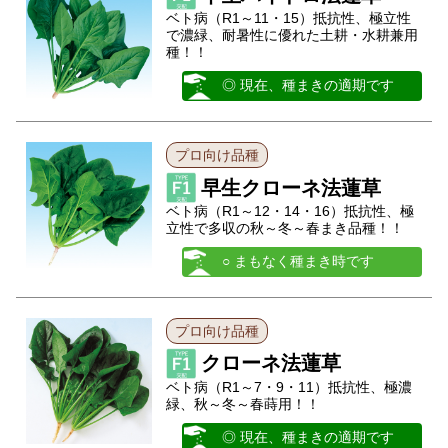
ベト病（R1～11・15）抵抗性、極立性
で濃緑、耐暑性に優れた土耕・水耕兼用
種！！
◎ 現在、種まきの適期です
プロ向け品種
早生クローネ法蓮草
ベト病（R1～12・14・16）抵抗性、極
立性で多収の秋～冬～春まき品種！！
○ まもなく種まき時です
プロ向け品種
クローネ法蓮草
ベト病（R1～7・9・11）抵抗性、極濃
緑、秋～冬～春蒔用！！
◎ 現在、種まきの適期です