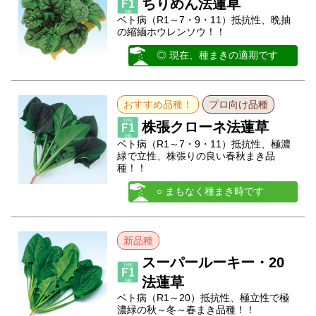
ちりめん法蓮草
ベト病（R1～7・9・11）抵抗性、晩抽
の縮緬ホウレンソウ！！
◎ 現在、種まきの適期です
おすすめ品種！
プロ向け品種
株張クローネ法蓮草
ベト病（R1～7・9・11）抵抗性、極濃
緑で立性、株張りの良い春秋まき品
種！！
○ まもなく種まき時です
新品種
スーパールーキー・20
法蓮草
ベト病（R1～20）抵抗性、極立性で極
濃緑の秋～冬～春まき品種！！