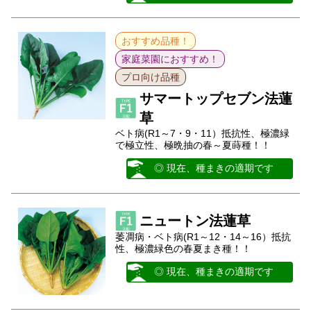
おすすめ品種！
家庭菜園におすすめ！
プロ向け品種
サマートップセブン法蓮
草
ベト病(R1～7・9・11）抵抗性、極濃緑
で極立性、極晩抽の春～夏蒔種！！
◎ 現在、種まきの適期です
ニュートン法蓮草
萎凋病・ベト病(R1～12・14～16）抵抗
性、極濃緑色の春夏まき種！！
◎ 現在、種まきの適期です