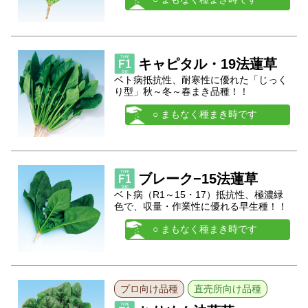
キャピタル・19法蓮草
ベト病抵抗性、耐寒性に優れた「じっく
り型」秋～冬～春まき品種！！
○ まもなく種まき時です
ブレーク−15法蓮草
ベト病（R1～15・17）抵抗性、極濃緑
色で、収量・作業性に優れる早生種！！
○ まもなく種まき時です
プロ向け品種
直売所向け品種