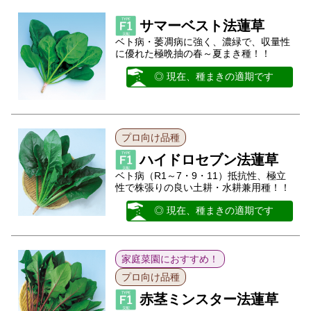
サマーベスト法蓮草
ベト病・萎凋病に強く、濃緑で、収量性
に優れた極晩抽の春～夏まき種！！
◎ 現在、種まきの適期です
プロ向け品種
ハイドロセブン法蓮草
ベト病（R1～7・9・11）抵抗性、極立
性で株張りの良い土耕・水耕兼用種！！
◎ 現在、種まきの適期です
家庭菜園におすすめ！
プロ向け品種
赤茎ミンスター法蓮草