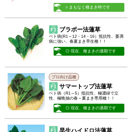
○ まもなく種まき時です
ブラボー法蓮草
ベト病(R1～12・14・16）抵抗性、萎凋
病に強い、春夏まき早生種！！
◎ 現在、種まきの適期です
プロ向け品種
サマートップ法蓮草
ベト病（R1～5）抵抗性、極濃緑で立
性、極晩抽の春～夏まき専用種！！
◎ 現在、種まきの適期です
早生ハイドロ法蓮草