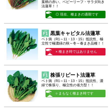
葉柄の赤い、ベビーリーフ・サラダ向き
法蓮草！！
◎ 現在、種まきの適期です
黒葉キャピタル法蓮草
ベト病（R1～11・13・15）抵抗性、極
立性で極濃緑の秋～冬～春まき品種！！
× 種まき時ではありません
株張リピート法蓮草
ベト病（R1～11・13・15）抵抗性、濃
緑で株張り、極立性の省力型！！
○ まもなく種まき時です