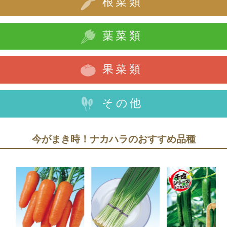
根菜類
葉菜類
果菜類
その他
今がまき時！ナカハラのおすすめ品種