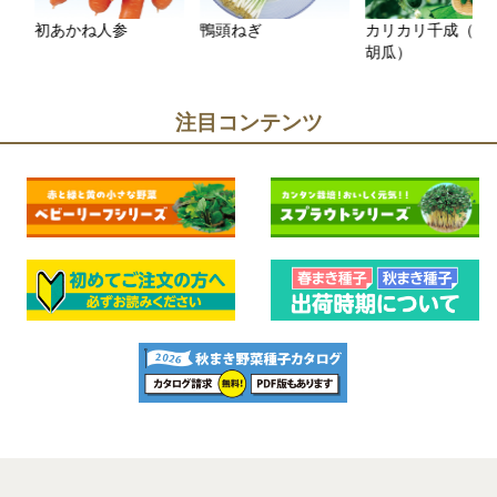
初あかね人参
鴨頭ねぎ
カリカリ千成（ミニ
胡瓜）
注目コンテンツ